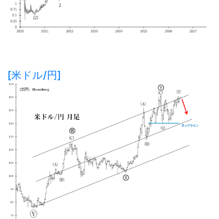
[米ドル/円]