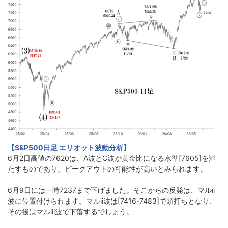
【S&P500日足 エリオット波動分析】
6月2日高値の7620は、A波とC波が黄金比になる水準[7605]を満
たすものであり、ピークアウトの可能性が高いとみられます。
6月9日には一時7237まで下げました。そこからの反発は、マルii
波に位置付けられます。マルii波は[7416-7483]で頭打ちとなり、
その後はマルiii波で下落するでしょう。