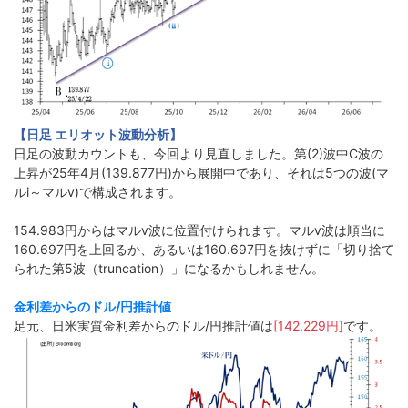
【日足 エリオット波動分析】
日足の波動カウントも、今回より見直しました。第(2)波中C波の
上昇が25年4月(139.877円)から展開中であり、それは5つの波(マ
ルi～マルv)で構成されます。
154.983円からはマルv波に位置付けられます。マルv波は順当に
160.697円を上回るか、あるいは160.697円を抜けずに「切り捨て
られた第5波（truncation）」になるかもしれません。
金利差からのドル/円推計値
足元、日米実質金利差からのドル/円推計値は
[142.229円]
です。