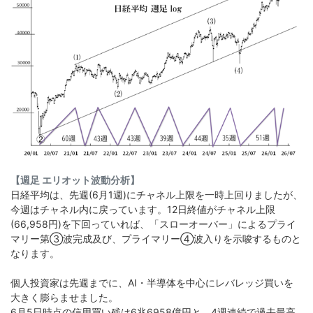
【週足 エリオット波動分析】
日経平均は、先週(6月1週)にチャネル上限を一時上回りましたが、
今週はチャネル内に戻っています。12日終値がチャネル上限
(66,958円)を下回っていれば、「スローオーバー」によるプライ
マリー第➂波完成及び、プライマリー➃波入りを示唆するものと
なります。
個人投資家は先週までに、AI・半導体を中心にレバレッジ買いを
大きく膨らませました。
6月5日時点の信用買い残は6兆6958億円と、4週連続で過去最高