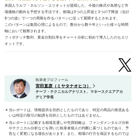
米国人ラルフ・ネルソン・エリオットが提唱した、今後の株式や為替など市
場価格の動向を予想する手法です。相場は5つの上昇波と3つの下降波（合計
8つの波）で一つの周期を作るパターンに従って展開するとされます。
このパターンは集団心理によるもので、数分から数十年といった様々な時間
軸において観察されます。
フィボナッチ数列、黄金分割比率をチャート分析に初めて導入したのもエリ
オットです。
執筆者プロフィール
宮田直彦（ミヤタナオヒコ）
チーフ・テクニカルアナリスト、マネースクエアアカ
デミア学長
当レポートは、情報提供を目的としたものであり、特定の商品の推奨ある
いは特定の取引の勧誘を目的としたものではありません。
当レポートに記載する相場見通しや売買戦略は、ファンダメンタルズ分析
やテクニカル分析などを用いた執筆者個人の判断に基づくものであり、予
告なく変更になる場合があります。また、相場の行方を保証するものでは