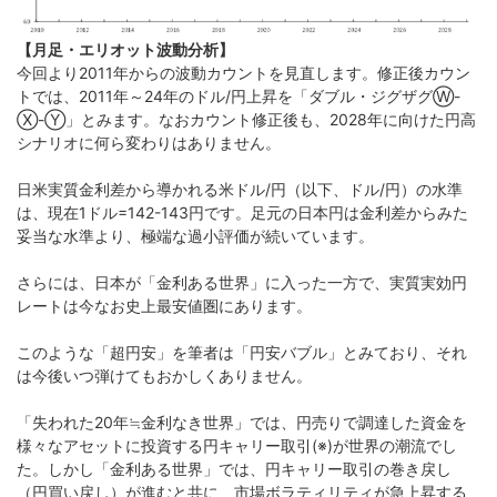
【月足・エリオット波動分析】
今回より2011年からの波動カウントを見直します。修正後カウン
トでは、2011年～24年のドル/円上昇を「ダブル・ジグザグⓌ-
Ⓧ-Ⓨ」とみます。なおカウント修正後も、2028年に向けた円高
シナリオに何ら変わりはありません。
日米実質金利差から導かれる米ドル/円（以下、ドル/円）の水準
は、現在1ドル=142-143円です。足元の日本円は金利差からみた
妥当な水準より、極端な過小評価が続いています。
さらには、日本が「金利ある世界」に入った一方で、実質実効円
レートは今なお史上最安値圏にあります。
このような「超円安」を筆者は「円安バブル」とみており、それ
は今後いつ弾けてもおかしくありません。
「失われた20年≒金利なき世界」では、円売りで調達した資金を
様々なアセットに投資する円キャリー取引(※)が世界の潮流でし
た。しかし「金利ある世界」では、円キャリー取引の巻き戻し
（円買い戻し）が進むと共に、市場ボラティリティが急上昇する