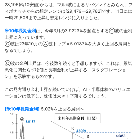
28,196(6/10安値)からは、マルii波によるリバウンドとみられ、フ
ィボナッチからの想定レンジは[29,479—29,782]です。11日には
一時29,506まで上昇し想定レンジに入りました。
米10年長期金利
は、今年3月の3.9223%を起点とするⒸ波の金利
上昇に入っています。
Ⓒ波は23年10月のⒶ波トップ＝5.0187%を大きく上回る展開と
なるでしょう。
Ⓒ波の金利上昇は、今後数年続くと予想しますが、これは、景気
悪化に関わらず物価と長期金利が上昇する「スタグフレーショ
ン」を示唆するものです。
この見方通り金利上昇が続いていけば、AI・半導体株のバリュエ
ーションは低下し、株価は大きく下落するでしょう。
[米10年長期金利]
5.02%を上回る展開へ