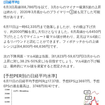
[日経平均]
6月3日高値(68,786円)を以て、3月からのマイナー級第5波の上昇
は終わり、2020年3月底からのプライマリー➂波も完了した可能
性があります。
6月11日は一時62,335円まで急落しましたが、その後は下げ渋
り、約2000円幅を戻し大引けとなりました。6月高値から6450円
下げたところでマイニュート級マルi波が終わり、足元はマルii波に
よるリバウンドと読むことができます。フィボナッチからの上値
レンジは[64,800円-66,636円]です。
次の下降局面・マルiii波は当面、[61,823円-59,672円](3月からの
上昇に対し38.2%-50%戻し)を目指すでしょう。マルiii波の下げ幅
は、最終的にマルi波を凌駕すると想定されます。
[予想PER別の日経平均水準]
6月11日の日経平均予想PERは17.37倍、予想EPSは3697円。予想
EPSの過去最高は、3748円(6/4)です。