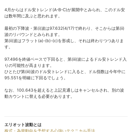
4月からはドル安トレンド(A-B-C)が展開中とみられ、このドル安
は数年間に及ぶと思われます。
最初の下降波・第(i)波は97.632(4/17)で終わり、そこからは第(ii)
波のリバウンドとみられます。
第(ii)波はフラット(a)-(b)-(c)を形成し、それは終わりつつありま
す。
97.496を終値ベースで下回ると、第(iii)波によるドル安トレンド入
りの可能性が高まります。
ひとたび第(iii)波のドル安トレンドに入ると、ドル指数は今年中に
95.551を明確に下回るでしょう。
なお、100.643を超えると上記見通しはキャンセルされ、別の波
動カウントに替える必要があります。
エリオット波動とは
株式・為替動向を予想する心強いテクニカル手法