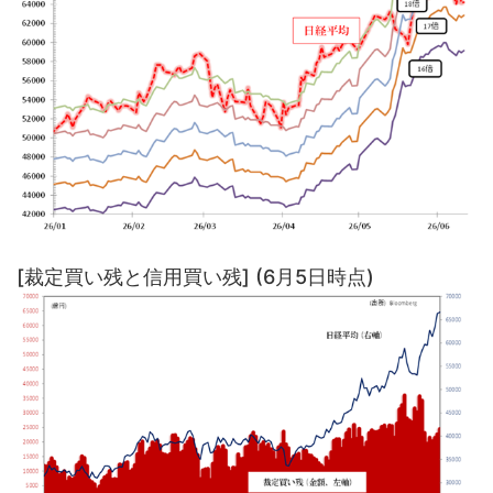
[裁定買い残と信用買い残] (6月5日時点)