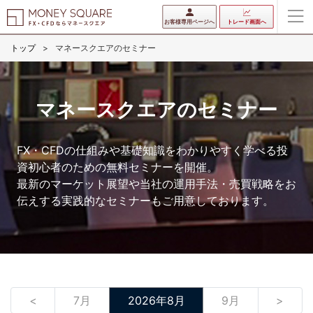
お客様専用ページへ
トレード画面へ
トップ
マネースクエアのセミナー
マネースクエアのセミナー
FX・CFDの仕組みや基礎知識をわかりやすく学べる投
資初心者のための無料セミナーを開催。
最新のマーケット展望や当社の運用手法・売買戦略をお
伝えする実践的なセミナーもご用意しております。
<
7月
2026年8月
9月
>