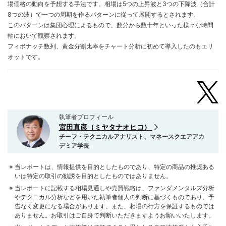
場価格の動向を予想する手法です。相場は5つの上昇波と3つの下降波（合計
8つの波）で一つの周期を作るパターンに従って展開するとされます。
このパターンは集団心理によるもので、数分から数十年といった様々な時間
軸において観察されます。
フィボナッチ数列、黄金分割比率をチャート分析に初めて導入したのもエリ
オットです。
執筆者プロフィール
宮田直彦（ミヤタナオヒコ）
チーフ・テクニカルアナリスト、マネースクエアアカ
デミア学長
当レポートは、情報提供を目的としたものであり、特定の商品の推奨ある
いは特定の取引の勧誘を目的としたものではありません。
当レポートに記載する相場見通しや売買戦略は、ファンダメンタルズ分析
やテクニカル分析などを用いた執筆者個人の判断に基づくものであり、予
告なく変更になる場合があります。また、相場の行方を保証するものでは
ありません。お取引はご自身で判断いただきますようお願いいたします。