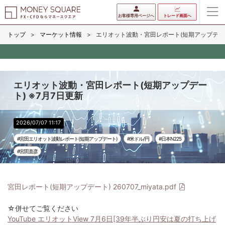
お客様専用ページへ
トレード画面へ
トップ
マーケット情報
エリオット波動・宮田レポート(短期アップデート
エリオット波動・宮田レポート(短期アップデー
ト) ※7月7日更新
2026/07/07 11:17
#宮田エリオット波動レポート(短期アップデート)
#米ドル/円
#日本N225
#宮田直彦
宮田レポート(短期アップデート) 260707_miyata.pdf
☆併せてご覧ください
YouTube エリオットView 7月6日[39年半ぶり円安は夏の打ち上げ