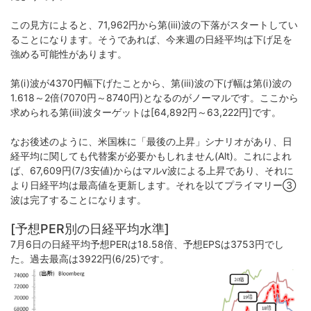
この見方によると、71,962円から第(ⅲ)波の下落がスタートしてい
ることになります。そうであれば、今来週の日経平均は下げ足を
強める可能性があります。
第(ⅰ)波が4370円幅下げたことから、第(ⅲ)波の下げ幅は第(ⅰ)波の
1.618～2倍(7070円～8740円)となるのがノーマルです。ここから
求められる第(ⅲ)波ターゲットは[64,892円～63,222円]です。
なお後述のように、米国株に「最後の上昇」シナリオがあり、日
経平均に関しても代替案が必要かもしれません(Alt)。これによれ
ば、67,609円(7/3安値)からはマルv波による上昇であり、それに
より日経平均は最高値を更新します。それを以てプライマリー➂
波は完了することになります。
[予想PER別の日経平均水準]
7月6日の日経平均予想PERは18.58倍、予想EPSは3753円でし
た。過去最高は3922円(6/25)です。