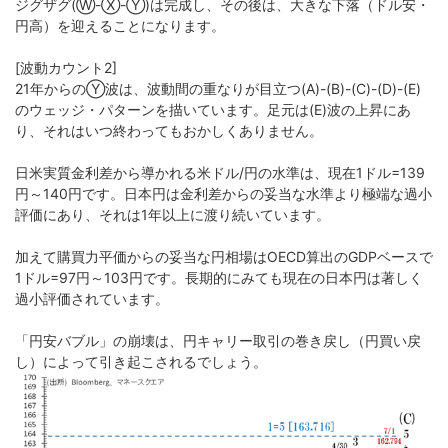
ジグザグ(Ⓦ-Ⓧ-Ⓨ)は完成し、その後は、大きな下落（ドル安・
円高）を迎えることになります。
[波動カウント2]
21年からのⓎ波は、波動間の重なりが目立つ(A)-(B)-(C)-(D)-(E)
のウェッジ・パターンを描いています。足元は(E)波の上昇にあ
り、それはいつ終わってもおかしくありません。
日米実質金利差から導かれる米ドル/円の水準は、現在1ドル=139
円～140円です。日本円は金利差からの妥当な水準より極端な過小
評価にあり、それは1年以上に渡り続いています。
加えて購買力平価からの妥当な円相場はOECD算出のGDPベースで
1ドル=97円～103円です。長期的にみても現在の日本円は著しく
過小評価されています。
「円安バブル」の崩壊は、円キャリー取引の巻き戻し（円買い戻
し）によって引き起こされるでしょう。