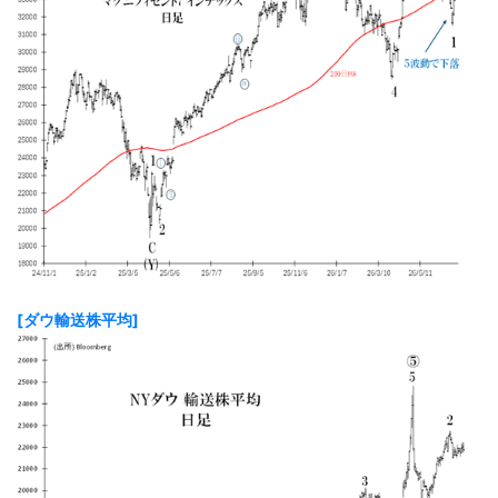
[ダウ輸送株平均]