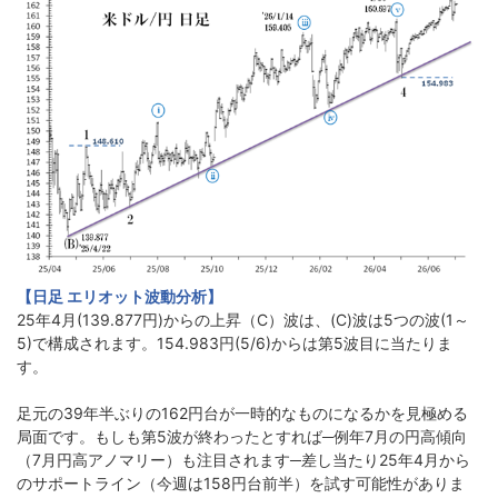
【日足 エリオット波動分析】
25年4月(139.877円)からの上昇（C）波は、(C)波は5つの波(1～
5)で構成されます。154.983円(5/6)からは第5波目に当たりま
す。
足元の39年半ぶりの162円台が一時的なものになるかを見極める
局面です。もしも第5波が終わったとすれば─例年7月の円高傾向
（7月円高アノマリー）も注目されます─差し当たり25年4月から
のサポートライン（今週は158円台前半）を試す可能性がありま