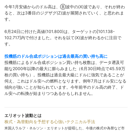
今年1月安値からのドル高は、Ⓑ波中の(X)波であり、それが終わ
ると、次は3番目のジグザグ(Z)波が展開されていく、と思われま
す。
6月24日に付けた高値(101.800)は、ターゲットの[101.138-
102.717]内で付けました。それを以て(X)波が終わるかに注目で
す。
投機筋のドル合成ポジションは過去最高の買い持ち高に
投機筋によるドル合成ポジション買い持ち枚数は、データ遡及可
能な2000年以降の最大に膨らみました（6月30日時点で45.59万
枚の買い持ち）。投機筋は過去最大級にドルに強気であることが
伺え、これはドル安への燃料となります。例年7月はドル安になる
傾向が強いことが知られています。今年前半のドル高の終了、ド
ル安への転換が始まりつつあるかもしれません。
エリオット波動とは
株式・為替動向を予想する心強いテクニカル手法
米国人ラルフ・ネルソン・エリオットが提唱した、今後の株式や為替など市