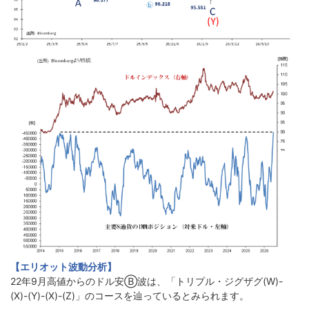
【エリオット波動分析】
22年9月高値からのドル安Ⓑ波は、「トリプル・ジグザグ(W)-
(X)-(Y)-(X)-(Z)」のコースを辿っているとみられます。