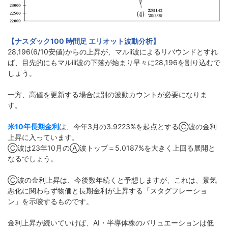
【ナスダック100 時間足 エリオット波動分析】
28,196(6/10安値)からの上昇が、マルii波によるリバウンドとすれ
ば、目先的にもマルiii波の下落が始まり早々に28,196を割り込むで
しょう。
一方、高値を更新する場合は別の波動カウントが必要になりま
す。
米10年長期金利
は、今年3月の3.9223%を起点とするⒸ波の金利
上昇に入っています。
Ⓒ波は23年10月のⒶ波トップ＝5.0187%を大きく上回る展開と
なるでしょう。
Ⓒ波の金利上昇は、今後数年続くと予想しますが、これは、景気
悪化に関わらず物価と長期金利が上昇する「スタグフレーショ
ン」を示唆するものです。
金利上昇が続いていけば、AI・半導体株のバリュエーションは低