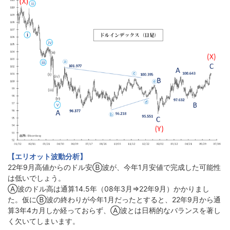
【エリオット波動分析】
22年9月高値からのドル安Ⓑ波が、今年1月安値で完成した可能性
は低いでしょう。
Ⓐ波のドル高は通算14.5年（08年3月⇒22年9月）かかりまし
た。仮にⒷ波の終わりが今年1月だったとすると、22年9月から通
算3年4カ月しか経っておらず、Ⓐ波とは日柄的なバランスを著し
く欠いてしまいます。