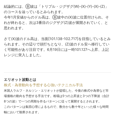
結論的には、Ⓑ波は「トリプル・ジグザグ(W)-(X)-(Y)-(X)-(Z)」
のコースを辿っているとみられます。
今年1月安値からのドル高は、Ⓑ波中の(X)波に位置付けられ、そ
れが終わると、次は3番目のジグザグ(Z)波が展開されていく、と
思われます。
さて(X)波のドル高は、当面[101.138-102.717]を目指しているとみ
られます。その辺りで頭打ちとなり、(Z)波のドル安へ移行してい
く可能性があり注目です。6月19日には一時101.127へ上昇、上記
レンジに突入しました。
エリオット波動とは
株式・為替動向を予想する心強いテクニカル手法
米国人ラルフ・ネルソン・エリオットが提唱した、今後の株式や為替など市
場価格の動向を予想する手法です。相場は5つの上昇波と3つの下降波（合計
8つの波）で一つの周期を作るパターンに従って展開するとされます。
このパターンは集団心理によるもので、数分から数十年といった様々な時間
軸において観察されます。