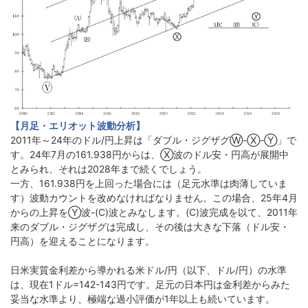
【月足・エリオット波動分析】
2011年～24年のドル/円上昇は「ダブル・ジグザグⓌ-Ⓧ-Ⓨ」で
す。24年7月の161.938円からは、Ⓧ波のドル安・円高が展開中
とみられ、それは2028年まで続くでしょう。
一方、161.938円を上回った場合には（足元水準は肉薄していま
す）波動カウントを改めなければなりません。この場合、25年4月
からの上昇をⓎ波-(C)波とみなします。(C)波完成を以て、2011年
来のダブル・ジグザグは完成し、その後は大きな下落（ドル安・
円高）を迎えることになります。
日米実質金利差から導かれる米ドル/円（以下、ドル/円）の水準
は、現在1ドル=142-143円です。足元の日本円は金利差からみた
妥当な水準より、極端な過小評価が1年以上も続いています。