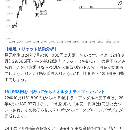
【週足 エリオット波動分析】
足元水準は24年7月の161.938円に肉薄しています。それは24年9
月(139.565円)からの第(2)波「フラット（A-B-C）」の完了点とみ
られ、この見方通りなら今週から第(3)波のドル安・円高が始まる
でしょう。ひとたび第(3)波入りとなれば、[140円～125円]を目指
すでしょう。
161.938円を上抜いてからのオルタナティブ・カウント
22年10月(151.899円)からの(B)波トライアングルの完了点は、25
年4月の139.877円です。それ以来のドル安・円高は(C)波とカウ
ントされ、その終了を以て2011年からの「ダブル・ジグザグ」が
完成します。
24年のドル/円高値を抜くと、8-9年で主な高値を付ける「8年サ