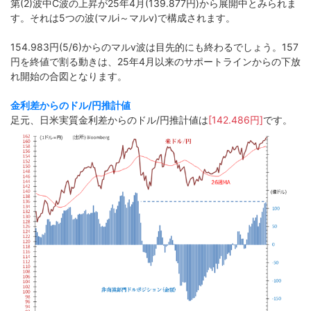
第(2)波中C波の上昇が25年4月(139.877円)から展開中とみられま
す。それは5つの波(マルi～マルv)で構成されます。
154.983円(5/6)からのマルv波は目先的にも終わるでしょう。157
円を終値で割る動きは、25年4月以来のサポートラインからの下放
れ開始の合図となります。
金利差からのドル/円推計値
足元、日米実質金利差からのドル/円推計値は
[142.486円]
です。