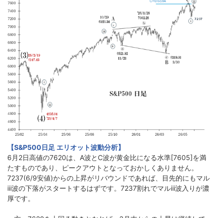
【S&P500日足 エリオット波動分析】
6月2日高値の7620は、A波とC波が黄金比になる水準[7605]を満
たすものであり、ピークアウトとなっておかしくありません。
7237(6/9安値)からの上昇がリバウンドであれば、目先的にもマル
iii波の下落がスタートするはずです。7237割れでマルiii波入りが濃
厚です。