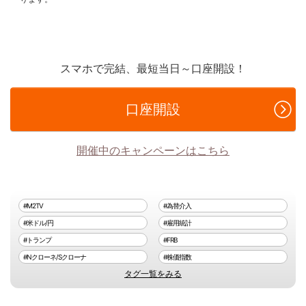
スマホで完結、最短当日～口座開設！
口座開設
開催中のキャンペーンはこちら
#M2TV
#為替介入
#米ドル/円
#雇用統計
#トランプ
#FRB
#Nクローネ/Sクローナ
#株価指数
タグ一覧をみる