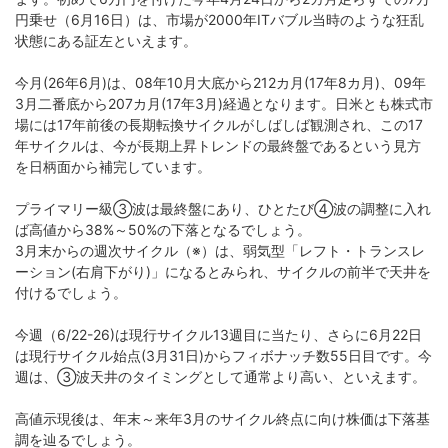
円乗せ（6月16日）は、市場が2000年ITバブル当時のような狂乱
状態にある証左といえます。
今月(26年6月)は、08年10月大底から212カ月(17年8カ月)、09年
3月二番底から207カ月(17年3月)経過となります。日米とも株式市
場には17年前後の長期転換サイクルがしばしば観測され、この17
年サイクルは、今が長期上昇トレンドの最終盤であるという見方
を日柄面から補完しています。
プライマリー級➂波は最終盤にあり、ひとたび➃波の調整に入れ
ば高値から38%～50%の下落となるでしょう。
3月末からの週次サイクル（※）は、弱気型「レフト・トランスレ
ーション(右肩下がり)」になるとみられ、サイクルの前半で天井を
付けるでしょう。
今週（6/22-26)は現行サイクル13週目に当たり、さらに6月22日
は現行サイクル始点(3月31日)からフィボナッチ数55日目です。今
週は、➂波天井のタイミングとして通常より高い、といえます。
高値示現後は、年末～来年3月のサイクル終点に向け株価は下落基
調を辿るでしょう。