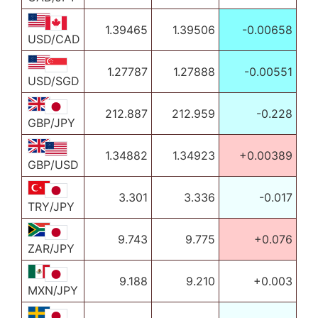
1.39465
1.39506
-0.00658
USD/CAD
1.27787
1.27888
-0.00551
USD/SGD
212.887
212.959
-0.228
GBP/JPY
1.34882
1.34923
+0.00389
GBP/USD
3.301
3.336
-0.017
TRY/JPY
9.743
9.775
+0.076
ZAR/JPY
9.188
9.210
+0.003
MXN/JPY