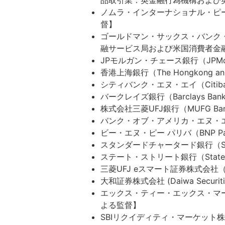
品取引業：英金融行為機構および
ノムラ・インターナショナル・ピーエル
督】
ゴールドマン・サックス・バンク・ユ
融サービス局および米国消費者金
JPモルガン・チェース銀行（JPMo
香港上海銀行（The Hongkong an
シティバンク・エヌ・エイ（Citi
バークレイズ銀行（Barclays 
株式会社三菱UFJ銀行（MUFG Ba
バンク・オブ・アメリカ・エヌ・エイ（
ビー・エヌ・ピー パリバ（BNP 
スタンダードチャータード銀行（Sta
ステート・ストリート銀行（State S
三菱UFJ eスマート証券株式会社（Mits
大和証券株式会社 (Daiwa Securi
エックス・ティー・エックス・マーケ
よる監督】
SBIリクイディティ・マーケット株式会社（