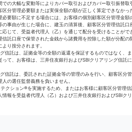
間での大幅な変動等によりカバー取引およびカバー取引振替取
客区分管理必要額または実保全額の額が正しく算定できなかっ
理必要額に不足する場合には、お客様の個別顧客区分管理金額
等の事由が生じた場合に、建玉の清算後、顧客区分管理信託口
に応じて、受益者代理人（乙）を通じて配分を受けることがで
理信託口座で保管された金銭から諸費用を控除した額が分配の
により按分されます。
リング信託は、証拠金等の全額の返還を保証するものではなく、
従って、お客様は、三井住友銀行およびSBIクリアリング信託
リング信託は、委託された証拠金等の管理のみを行い、顧客区分
理人の選任監督義務を負いません。
プロテクション®を実施するため、またはお客様に顧客区分管理
人情報を受益者代理人（乙）および三井住友銀行およびSBIク