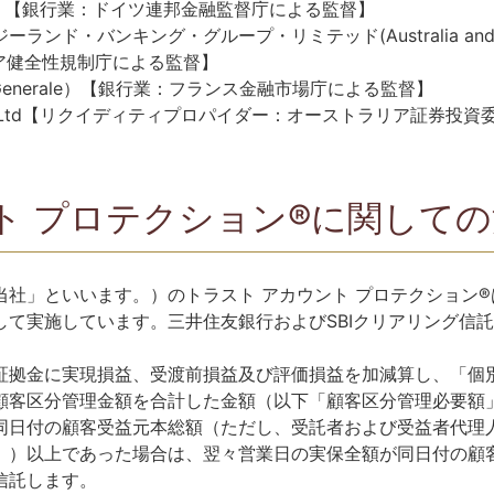
k AG）【銀行業：ドイツ連邦金融監督庁による監督】
・バンキング・グループ・リミテッド(Australia and New Ze
ラリア健全性規制庁による監督】
 Generale）【銀行業：フランス金融市場庁による監督】
rkets Pty Ltd【リクイディティプロパイダー：オーストラリア証券
ト プロテクション®に関して
社」といいます。）のトラスト アカウント プロテクション®
して実施しています。三井住友銀行およびSBIクリアリング信
。
証拠金に実現損益、受渡前損益及び評価損益を加減算し、「個
顧客区分管理金額を合計した金額（以下「顧客区分管理必要額
同日付の顧客受益元本総額（ただし、受託者および受益者代理
。）以上であった場合は、翌々営業日の実保全額が同日付の顧
信託します。