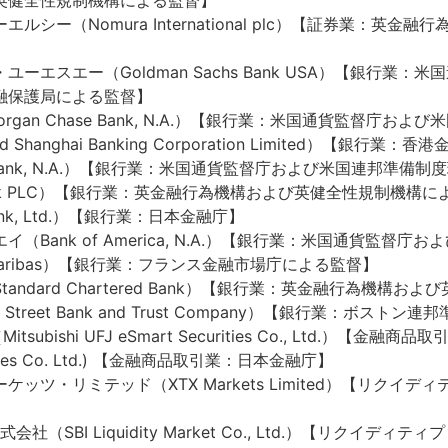
英健全性規制機構による監督】
シー（Nomura International plc）【証券業：英
ーエスエー（Goldman Sachs Bank USA）【銀行業
融保護局による監督】
rgan Chase Bank, N.A.）【銀行業：米国通貨監督庁
d Shanghai Banking Corporation Limited）【銀行
bank, N.A.）【銀行業：米国通貨監督庁および米国連邦準備
Bank PLC）【銀行業：英金融行為機構および英健全性規制機構
nk, Ltd.）【銀行業：日本金融庁】
Bank of America, N.A.）【銀行業：米国通貨監督
Paribas）【銀行業：フランス金融市場庁による監督】
ndard Chartered Bank）【銀行業：英金融行為機構
treet Bank and Trust Company）【銀行業：ボスト
ubishi UFJ eSmart Securities Co., Ltd.）【金融
ties Co. Ltd.) 【金融商品取引業：日本金融庁】
ッツ・リミテッド（XTX Markets Limited）【リクイ
SBI Liquidity Market Co., Ltd.）【リクイディテ