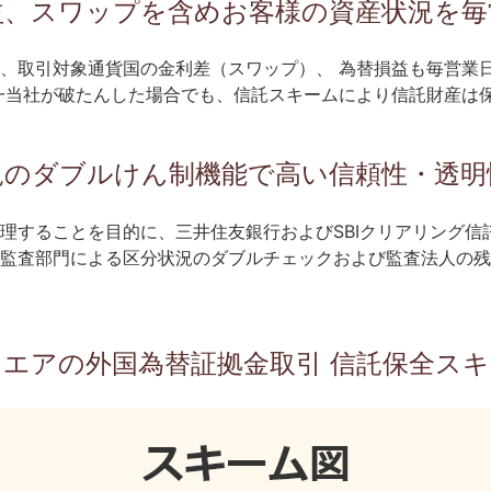
益、スワップを含めお客様の資産状況を毎
、取引対象通貨国の金利差（スワップ）、 為替損益も毎営業日
一当社が破たんした場合でも、信託スキームにより信託財産は
況のダブルけん制機能で高い信頼性・透明
理することを目的に、三井住友銀行およびSBIクリアリング信
監査部門による区分状況のダブルチェックおよび監査法人の残
エアの外国為替証拠金取引 信託保全ス