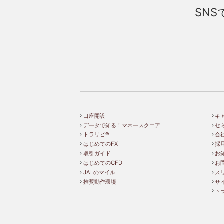
SN
口座開設
キ
データで知る！マネースクエア
セ
トラリピ®
会
はじめてのFX
採
取引ガイド
お
はじめてのCFD
お
JALのマイル
ス
推奨動作環境
サ
ト