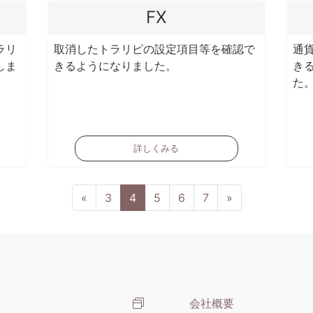
FX
ラリ
取消したトラリピの設定項目等を確認で
通
しま
きるようになりました。
き
た
詳しくみる
(current)
«
3
4
5
6
7
»
会社概要