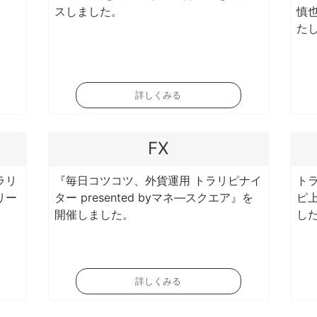
スしました。
慎
た
詳しくみる
FX
ラリ
『毎日コツコツ、外貨運用 トラリピナイ
ト
リー
ター presented byマネ―スクエア』を
ピ
開催しました。
し
詳しくみる