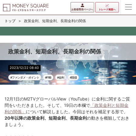
お客様専用ページへ
トレード画面へ
トップ
政策金利、短期金利、長期金利の関係
政策金利、短期金利、長期金利の関係
2023/12/22 08:40
#ファンダメ・ポイント
#FRB
#金利
#国債
12月1日のM2TVグローバルView（YouTube）に金利に関するご質
問をいただきました。そして、19日の本欄で
「政策金利と短期金
利の関係」
について解説しました。今回はそれを補足する形で、
20年以降の政策金利、短期金利、長期金利
の動きを概観しておき
ましょう。