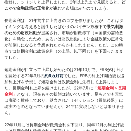
推移し、ジリジリと上昇しました。2年以上先まで見据えると、
ど
こかで金融政策の正常化が進む
と市場はみたのでしょう。
長期金利は、21年前半に上向きのコブを作りましたが、これはタ
イミングを考えると誕生したばかりのバイデン政権下で
景気刺激
のための財政出動
が提案され、市場が財政赤字（＝国債の需給悪
化）を懸念したため、あるいは財政出動により金融政策の正常化
が前倒しになると予想されたからかもしれません。ただ、この時
点では短期金利は政策金利（の上限、以下同じ）を下回ったまま
でした。
短期金利が目立って上昇し始めたのは21年10月で、FRBが利上げ
を開始する22年3月の
約6カ月前
でした。FRBの利上げ開始後も追
加利上げを予想して短期金利は政策金利に先行して上昇しまし
た。長期金利も上昇を続けましたが、22年7月に
「短期金利＞長期
金利」
となり、現在もその状態は続いています。足もとでも景気
は底堅く推移しており、懸念されたリセッション（景気後退）は
現実のものとなっていませんが、24年に実現しないとは限りませ
ん。
22年11月には長期金利が政策金利を下回り、同年12月の利上げ後
には短期金利も政策金利を下回りました。これは利上げの打ち止