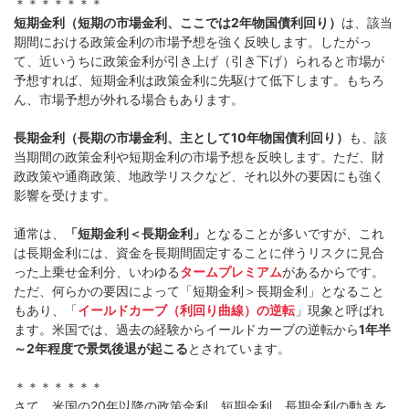
＊＊＊＊＊＊＊
短期金利（短期の市場金利、ここでは2年物国債利回り）
は、該当
期間における政策金利の市場予想を強く反映します。したがっ
て、近いうちに政策金利が引き上げ（引き下げ）られると市場が
予想すれば、短期金利は政策金利に先駆けて低下します。もちろ
ん、市場予想が外れる場合もあります。
長期金利（長期の市場金利、主として10年物国債利回り）
も、該
当期間の政策金利や短期金利の市場予想を反映します。ただ、財
政政策や通商政策、地政学リスクなど、それ以外の要因にも強く
影響を受けます。
通常は、
「短期金利＜長期金利」
となることが多いですが、これ
は長期金利には、資金を長期間固定することに伴うリスクに見合
った上乗せ金利分、いわゆる
タームプレミアム
があるからです。
ただ、何らかの要因によって「短期金利＞長期金利」となること
もあり、「
イールドカーブ（利回り曲線）の逆転
」現象と呼ばれ
ます。米国では、過去の経験からイールドカーブの逆転から
1年半
～2年程度で景気後退が起こる
とされています。
＊＊＊＊＊＊＊
さて、米国の20年以降の政策金利、短期金利、長期金利の動きを