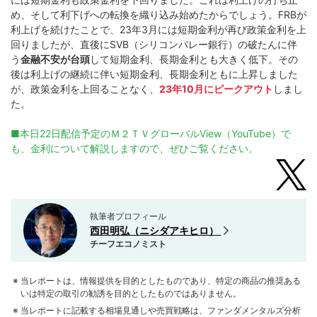
め、そして利下げへの転換を織り込み始めたからでしょう。FRBが
利上げを続けたことで、23年3月には短期金利が再び政策金利を上
回りましたが、直後にSVB（シリコンバレー銀行）の破たんに伴
う
金融不安が台頭
して短期金利、長期金利とも大きく低下。その
後は利上げの継続に伴い短期金利、長期金利ともに上昇しました
が、政策金利を上回ることなく、
23年10月にピークアウト
しまし
た。
■本日22日配信予定のＭ２ＴＶグローバルView（YouTube）で
も、金利について解説しますので、ぜひご覧ください。
執筆者プロフィール
西田明弘（ニシダアキヒロ）
チーフエコノミスト
当レポートは、情報提供を目的としたものであり、特定の商品の推奨ある
いは特定の取引の勧誘を目的としたものではありません。
当レポートに記載する相場見通しや売買戦略は、ファンダメンタルズ分析