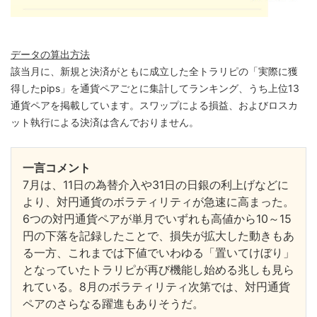
データの算出方法
該当月に、新規と決済がともに成立した全トラリピの「実際に獲
得したpips」を通貨ペアごとに集計してランキング、うち上位13
通貨ペアを掲載しています。スワップによる損益、およびロスカ
ット執行による決済は含んでおりません。
一言コメント
7月は、11日の為替介入や31日の日銀の利上げなどに
より、対円通貨のボラティリティが急速に高まった。
6つの対円通貨ペアが単月でいずれも高値から10～15
円の下落を記録したことで、損失が拡大した動きもあ
る一方、これまでは下値でいわゆる「置いてけぼり」
となっていたトラリピが再び機能し始める兆しも見ら
れている。8月のボラティリティ次第では、対円通貨
ペアのさらなる躍進もありそうだ。