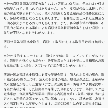
当社の店頭外国為替証拠金取引および店頭CFD取引は、元本および収益
が保証されているものではありません。また、取引総代金に比較して少
額の資金で取引を行うため、取引の対象となる金融商品の価格変動によ
り、多額の利益となることもありますが、お客様が差し入れた証拠金を
上回る損失が生じるおそれもあります。また、各金融市場の閉鎖等、不
可抗力と認められる事由により店頭外国為替証拠金取引および店頭CFD
取引が不能となるおそれがあります。
店頭外国為替証拠金取引、店頭CFD取引における取引手数料は無料で
す。
当社が提示するレートには、買値と売値に差（スプレッド）がありま
す。流動性が低くなる場合や、天変地異または戦争等による相場の急激
な変動が生じた場合、スプレッドが広がることがあります。
店頭外国為替証拠金取引に必要な証拠金額は、個人のお客様の場合、取
引総代金の4%以上です。法人のお客様の場合、取引総代金に、金融先物
取引業協会が算出した通貨ペアごとの証拠金率（為替リスク想定比率）
を基に当社が算出した証拠金率を乗じた金額となります。為替リスク想
定比率は、金融商品取引業等に関する内閣府令第117条第27項第1号に規
定される定量的計算モデルを用い算出します。なお、証拠金率（為替リ
スク想定比率）は変動いたします。店頭CFD取引に必要な証拠金額は、