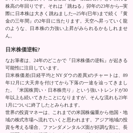
株高の年回りです。それは「跳ねる」卯年の23年から─実
際に日本株は大きく跳ねました─25年(巳年)まで続く『黄
金の三年間』の2年目に当たります。天空へ昇っていく龍
のような、日本株の力強い上昇がみられるかもしれませ
ん。
日米株価逆転?
なお筆者は、24年のどこかで『日米株価の逆転』が起きる
可能性に注目しています。
日米株価差(日経平均とNYダウの差異)のチャートは、89
年12月に大天井を付けてから下落の一途を辿ってきまし
た。「米国株買い・日本株売り」という強いトレンドが30
年以上も続いてきたことになりますが、そんな流れも23年
1月についに終了したとみられます。
世界の投資マネーは、これまでの米国株偏重から他国・地
域の株式市場へ流れていくと思われます。アジア地域の投
資を考える場合、ファンダメンタルズ面が好調な割に、長