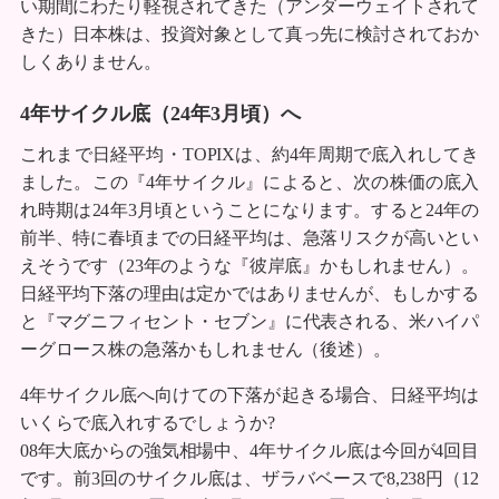
い期間にわたり軽視されてきた（アンダーウェイトされて
きた）日本株は、投資対象として真っ先に検討されておか
しくありません。
4年サイクル底（24年3月頃）へ
これまで日経平均・TOPIXは、約4年周期で底入れしてき
ました。この『4年サイクル』によると、次の株価の底入
れ時期は24年3月頃ということになります。すると24年の
前半、特に春頃までの日経平均は、急落リスクが高いとい
えそうです（23年のような『彼岸底』かもしれません）。
日経平均下落の理由は定かではありませんが、もしかする
と『マグニフィセント・セブン』に代表される、米ハイパ
ーグロース株の急落かもしれません（後述）。
4年サイクル底へ向けての下落が起きる場合、日経平均は
いくらで底入れするでしょうか?
08年大底からの強気相場中、4年サイクル底は今回が4回目
です。前3回のサイクル底は、ザラバベースで8,238円（12