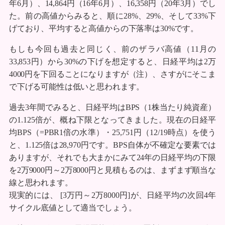
年6月）、14,864円（16年6月）、16,358円（20年3月）でし
た。前の高値からみると、順に28%、29%、そして33%下
げており、平均すると高値からの下落率は30%です。
もしも今回も過去と同じく、前のザラバ高値（11月の
33,853円）から30%の下げを想定すると、日経平均は2万
4000円を下回ることになりますが（注）、さすがにそこま
で下げる可能性は低いと思われます。
過去3年間でみると、日経平均はBPS（1株当たり純資産）
の1.125倍が、概ね下限となってきました。現在の日経平
均BPS（=PBR1倍の水準）・25,751円（12/19時点）を使う
と、1.125倍は28,970円です。BPS自体が不確定な要素では
ありますが、それでも大まかにみて24年の日経平均の下限
を2万9000円～2万8000円と見積もるのは、まずまず順当な
線と思われます。
現実的には、 [3万円～2万8000円]が、日経平均の次回4年
サイクル底値として適当でしょう。