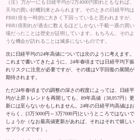
（注）万が一にも日経平均が2万4000円割れともなれば、
天与の買い好機到来とみられます。そのときの日経平均は
PBR1倍を一時的に大きく下回っていると思われますが、
PBR1倍割れが過去に数えるほどしかない千載一遇の買い
場だったことは歴史が証明しています。もちろん、そのよ
うな機会が訪れることは滅多にないものです。
次に日経平均の24年高値については次のように考えます。
これまで書いてきたように、24年春頃までは日経平均下振
れリスクに注意が必要ですが、その後はV字回復の展開が
期待されます。
ただ24年春頃までの調整の深さの程度によっては、日経平
均が上昇トレンドを再開しても、89年高値（38,957円）更
新には至らないかもしれません。24年の日経平均高値はお
そらく、[3万5000円～3万7000円]というところではないで
しょうか（なお最高値更新があれば、それはそれで嬉しい
サプライズです）。