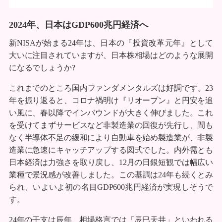
2024年、日本はGDP600兆円経済へ
新NISAが始まる24年は、日本の『投資改革元年』として
大いに注目されていますが、日本株相場はどのような展開
になるでしょうか?
これまでのところ国内ファンダメンタルズは好調です。23
年を振り返ると、コロナ禍明け『リオープン』と円安を追
い風に、春以降でインバウンドが大きく伸びました。これ
を受けてまずサービスなど非製造業の回復が先行し、間も
なく半導体不足の緩和により自動車を始め製造業が、非製
造業に急速にキャッチアップする図式でした。内外需とも
日本経済は力強さを取り戻し、12月の日銀短観では幅広い
業種で景況感が改善しました。この基調は24年も続くとみ
られ、いよいよ初の名目GDP600兆円経済が実現しそうで
す。
24年の干支は辰年、相場格言では「辰巳天井」といわれる