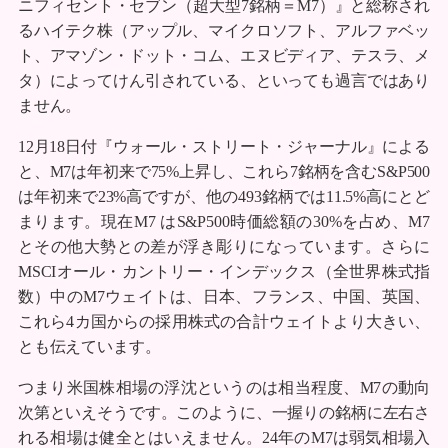
ニフィセント・セブン（超大型7銘柄＝M7）』と総称され
るハイテク株（アップル、マイクロソフト、アルファベッ
ト、アマゾン・ドット・コム、エヌビディア、テスラ、メ
タ）によってけん引されている、といっても過言ではあり
ません。
12月18日付『ウォール・ストリート・ジャーナル』による
と、M7は年初来で75%上昇し、これら7銘柄を含むS&P500
は年初来で23%高ですが、他の493銘柄では11.5%高にとど
まります。現在M7 はS&P500時価総額の30%を占め、M7
とその他大勢との差が浮き彫りになっています。さらに
MSCIオール・カントリー・インデックス（全世界株式指
数）中のM7ウェイトは、日本、フランス、中国、英国、
これら4カ国からの採用株式の合計ウェイトより大きい、
とも伝えています。
つまり米国株相場の浮沈というのは相当程度、M7の動向
次第といえそうです。このように、一握りの銘柄に左右さ
れる相場は健全とはいえません。24年のM7は弱気相場入