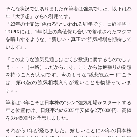
そんな状況ではありましたが筆者は強気でした。以下は23
年「大予想」からの引用です。
『23年の干支は”跳ねる”といわれる卯年です。日経平均・
TOPIXには、1年以上の高値保ち合いで蓄積されたマグマ
を噴出するような、”新しい・真正の”強気相場を期待して
います』。
『このような強気見通しはごく少数派に属するものでしょ
う・・・（中略）…だからこそ、ここからは逆張りの発想
を持つことが大切です。今のような”総悲観ムード”こそ
は、第(3)波の強気相場入りが近いことを物語っていま
す』。
筆者は23年こそは日本株の“シン”強気相場がスタートする
年と位置付け、日経平均の2023年安値を2万6000円、高値
を3万4500円と予想しました。
それから1年が経ちました。嬉しいことに23年の日本株