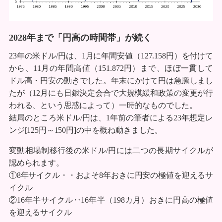
2028年まで「円高の時間帯」が続く
23年の米ドル/円は、1月に年間安値（127.158円）を付けて
から、11月の年間高値（151.872円）まで、ほぼ一貫して
ドル高・円安の動きでした。年末にかけて円は急騰しまし
たが（12月にも日銀決定会合で大規模緩和政策の変更が行
われる、という思惑によって）一時的なものでした。
結局のところ米ドル/円は、1年前の筆者による23年想定レ
ンジ[125円～150円]の中を概ね動きました。
変動相場制移行後の米ドル/円には二つの長期サイクルが
認められます。
①8年サイクル・・およそ8年おきに円安の極値を迎えるサ
イクル
②16年半サイクル‥16年半（198カ月）おきに円高の極値
を迎えるサイクル